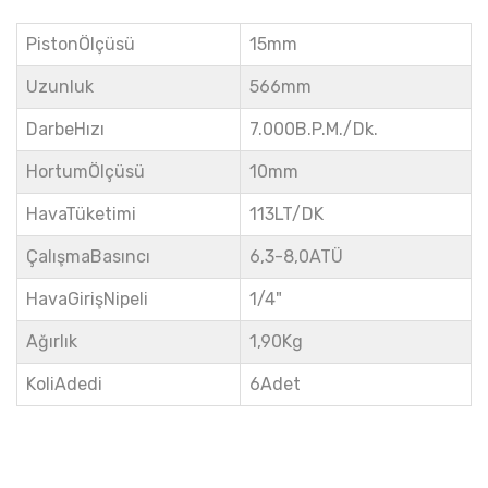
PistonÖlçüsü
15mm
Uzunluk
566mm
DarbeHızı
7.000B.P.M./Dk.
HortumÖlçüsü
10mm
HavaTüketimi
113LT/DK
ÇalışmaBasıncı
6,3-8,0ATÜ
HavaGirişNipeli
1/4"
Ağırlık
1,90Kg
KoliAdedi
6Adet