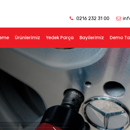
0216 232 31 00
in
eme
Ürünlerimiz
Yedek Parça
Bayilerimiz
Demo Ta