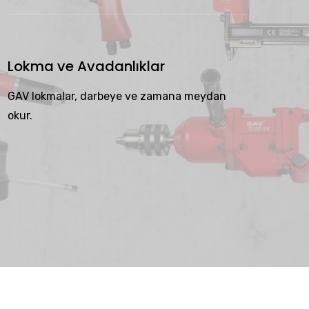
Lokma ve Avadanlıklar
GAV lokmalar, darbeye ve zamana meydan
okur.