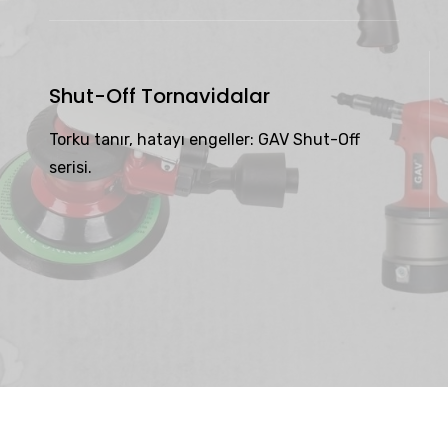
Shut-Off Tornavidalar
Torku tanır, hatayı engeller: GAV Shut-Off
serisi.