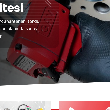
tesi
rk anahtarları, torklu
nları alanında sanayi
r.