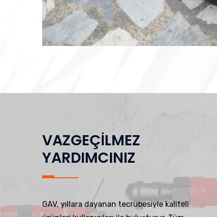
VAZGEÇİLMEZ
YARDIMCINIZ
GAV, yıllara dayanan tecrübesiyle kaliteli