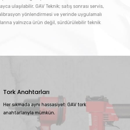
yca ulaşılabilir. GAV Teknik; satış sonrası servis,
alibrasyon yönlendirmesi ve yerinde uygulamalı
larına yalnızca ürün değil, sürdürülebilir teknik
Tork Anahtarları
Her sıkmada aynı hassasiyet: GAV tork
anahtarlarıyla mümkün.